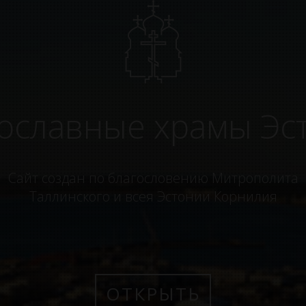
ославные храмы Эс
Сайт создан по благословению Митрополита
Таллинского и всея Эстонии Корнилия
ОТКРЫТЬ