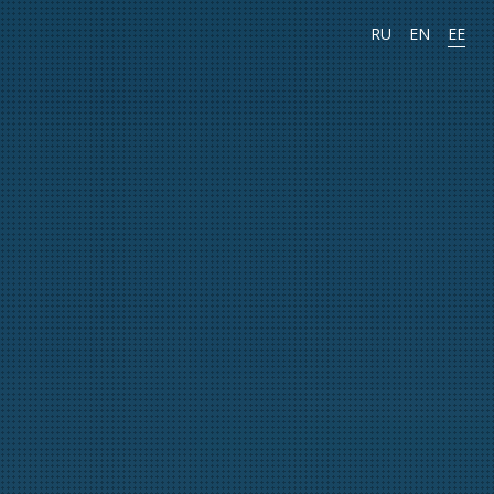
RU
EN
EE